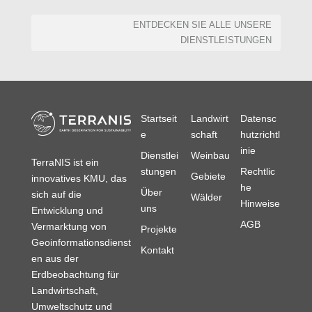
ENTDECKEN SIE ALLE UNSERE
DIENSTLEISTUNGEN
Startseit
Landwirt
Datensc
e
schaft
hutzrichtl
inie
Dienstlei
Weinbau
TerraNIS ist ein
stungen
Rechtlic
Gebiete
innovatives KMU, das
he
Über
sich auf die
Wälder
Hinweise
uns
Entwicklung und
AGB
Vermarktung von
Projekte
Geoinformationsdienst
Kontakt
en aus der
Erdbeobachtung für
Landwirtschaft,
Umweltschutz und