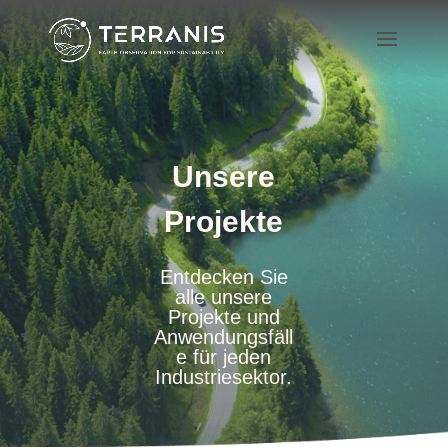
Unsere
Projekte
Entdecken Sie
alle unsere
Projekte und
Anwendungsfäll
e für jeden
Industriesektor.