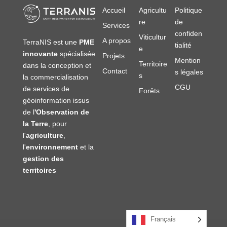
Accueil
Agricultu
Politique
re
de
Services
confiden
Viticultur
A propos
TerraNIS est une
PME
tialité
e
innovante
spécialisée
Projets
Mention
Territoire
dans la conception et
Contact
s légales
s
la commercialisation
CGU
de services de
Forêts
géoinformation issus
de l
'Observation de
la Terre
, pour
l'
agriculture
,
l'
environnement
et la
gestion des
territoires
Français