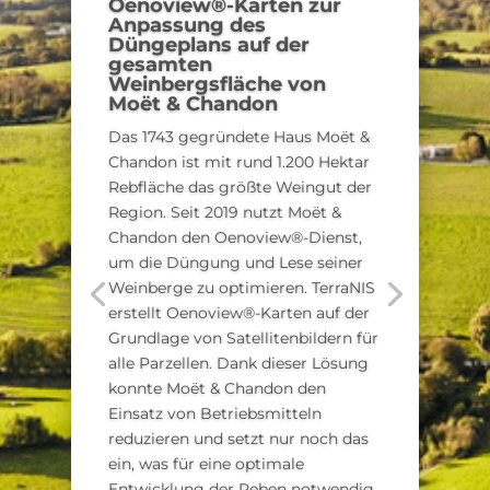
Oenoview®-Karten zur
Anpassung des
Düngeplans auf der
gesamten
Weinbergsfläche von
Moët & Chandon
Das 1743 gegründete Haus Moët &
Chandon ist mit rund 1.200 Hektar
Rebfläche das größte Weingut der
Region. Seit 2019 nutzt Moët &
Chandon den Oenoview®-Dienst,
um die Düngung und Lese seiner
Weinberge zu optimieren. TerraNIS
erstellt Oenoview®-Karten auf der
Grundlage von Satellitenbildern für
alle Parzellen. Dank dieser Lösung
konnte Moët & Chandon den
Einsatz von Betriebsmitteln
reduzieren und setzt nur noch das
ein, was für eine optimale
Entwicklung der Reben notwendig