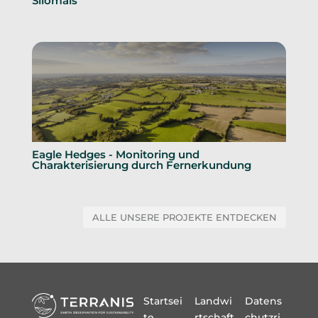
Silomais
Eagle Hedges - Monitoring und
Charakterisierung durch Fernerkundung
ALLE UNSERE PROJEKTE ENTDECKEN
Startsei
Landwi
Datens
te
rtschaft
chutzri