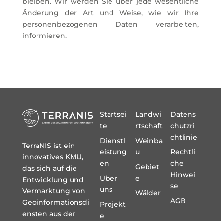
bleiben. Wir werden Sie über jede wesentliche
Änderung der Art und Weise, wie wir Ihre
personenbezogenen Daten verarbeiten,
informieren.
Startsei
Landwi
Datens
te
rtschaft
chutzri
chtlinie
Dienstl
Weinba
TerraNIS ist ein
eistung
u
Rechtli
innovatives KMU,
en
che
Gebiet
das sich auf die
Hinwei
Über
e
Entwicklung und
se
uns
Vermarktung von
Wälder
AGB
Geoinformationsdi
Projekt
ensten aus der
e