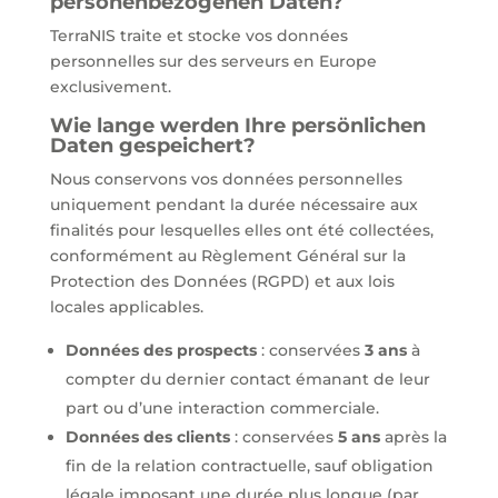
personenbezogenen Daten?
TerraNIS traite et stocke vos données
personnelles sur des serveurs en Europe
exclusivement.
Wie lange werden Ihre persönlichen
Daten gespeichert?
Nous conservons vos données personnelles
uniquement pendant la durée nécessaire aux
finalités pour lesquelles elles ont été collectées,
conformément au Règlement Général sur la
Protection des Données (RGPD) et aux lois
locales applicables.
Données des prospects
: conservées
3 ans
à
compter du dernier contact émanant de leur
part ou d’une interaction commerciale.
Données des clients
: conservées
5 ans
après la
fin de la relation contractuelle, sauf obligation
légale imposant une durée plus longue (par