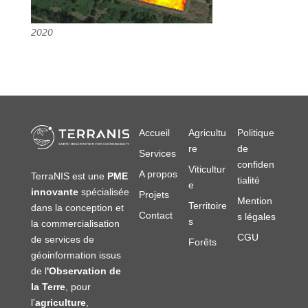
2020
Accueil
Agricultu
Politique
re
de
Services
confiden
Viticultur
A propos
TerraNIS est une
PME
tialité
e
innovante
spécialisée
Projets
Mention
Territoire
dans la conception et
Contact
s légales
s
la commercialisation
CGU
de services de
Forêts
géoinformation issus
de l
'Observation de
la Terre
, pour
l'
agriculture
,