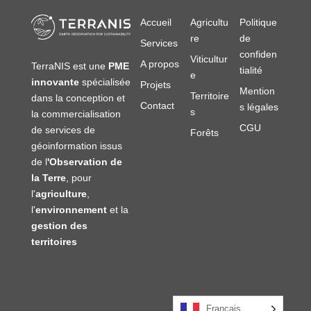
Accueil
Agricultu
Politique
re
de
Services
confiden
Viticultur
A propos
TerraNIS est une
PME
tialité
e
innovante
spécialisée
Projets
Mention
Territoire
dans la conception et
Contact
s légales
s
la commercialisation
CGU
de services de
Forêts
géoinformation issus
de l
'Observation de
la Terre
, pour
l'
agriculture
,
l'
environnement
et la
gestion des
territoires
Français