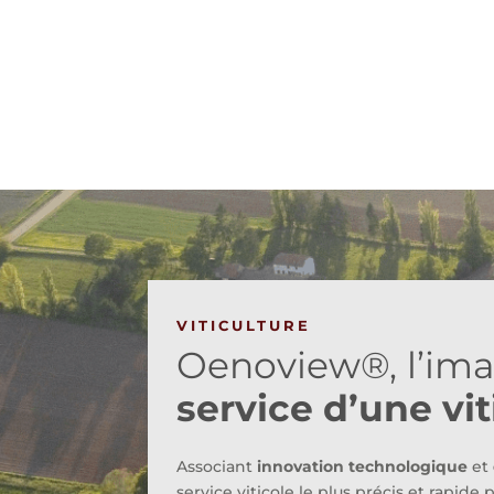
VITICULTURE
Oenoview®, l’imag
service d’une vi
Associant
innovation technologique
et
service viticole le plus précis et rapide 