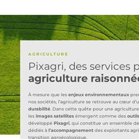
AGRICULTURE
Pixagri, des services
agriculture raisonné
À mesure que les
enjeux environnementaux
pre
nos sociétés, l’agriculture se retrouve au cœur d’
durabilité
. Dans cette quête pour une agricultur
les
images satellites
émergent comme des
outil
développé
Pixagri
, qui constitue un ensemble de 
dédiés à
l’accompagnement
des exploitants agr
transition agroécologique.