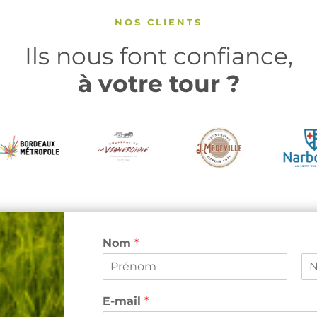
NOS CLIENTS
Ils nous font confiance,
à votre tour ?
Nom
*
P
N
r
o
E-mail
*
é
m