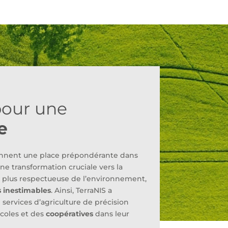
 pour une
e
nnent une place prépondérante dans
une transformation cruciale vers la
e plus respectueuse de l’environnement,
s inestimables
. Ainsi, TerraNIS a
services d’agriculture de précision
icoles et des
coopératives
dans leur