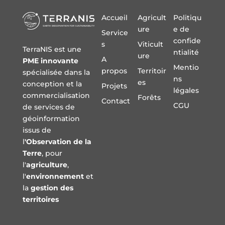
Accueil
Agricult
Politiqu
ure
e de
Service
confide
s
Viticult
TerraNIS est une
ntialité
ure
A
PME innovante
Mentio
propos
Territoir
spécialisée dans la
ns
es
conception et la
Projets
légales
commercialisation
Forêts
Contact
CGU
de services de
géoinformation
issus de
l
'Observation de la
Terre
, pour
l'
agriculture
,
l'
environnement
et
la
gestion des
territoires