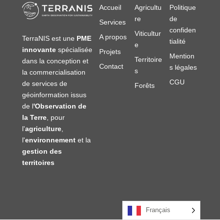
Accueil
Agricultu
Politique
re
de
Services
confiden
Viticultur
A propos
TerraNIS est une
PME
tialité
e
innovante
spécialisée
Projets
Mention
Territoire
dans la conception et
Contact
s légales
s
la commercialisation
CGU
de services de
Forêts
géoinformation issus
de l
'Observation de
la Terre
, pour
l'
agriculture
,
l'
environnement
et la
gestion des
territoires
Français