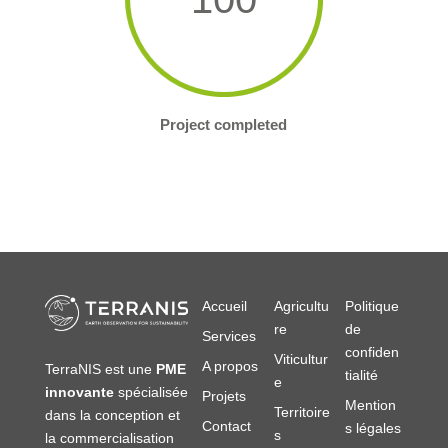
Project completed
Accueil
Agricultu
Politique
re
de
Services
confiden
Viticultur
A propos
TerraNIS est une
PME
tialité
e
innovante
spécialisée
Projets
Mention
Territoire
dans la conception et
Contact
s légales
s
la commercialisation