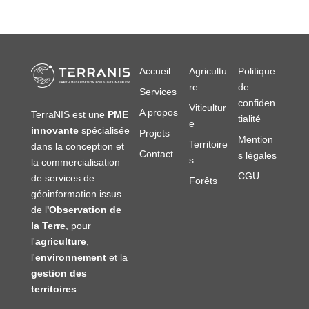
Accueil
Agricultu
Politique
re
de
Services
confiden
Viticultur
A propos
TerraNIS est une
PME
tialité
e
innovante
spécialisée
Projets
Mention
Territoire
dans la conception et
Contact
s légales
s
la commercialisation
CGU
de services de
Forêts
géoinformation issus
de l
'Observation de
la Terre
, pour
l'
agriculture
,
l'
environnement
et la
gestion des
territoires