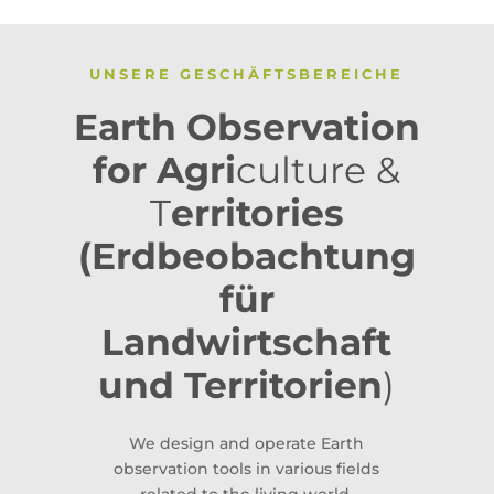
UNSERE GESCHÄFTSBEREICHE
Earth Observation
for Agri
culture &
T
erritories
(Erdbeobachtung
für
Landwirtschaft
und Territorien
)
We design and operate Earth
observation tools in various fields