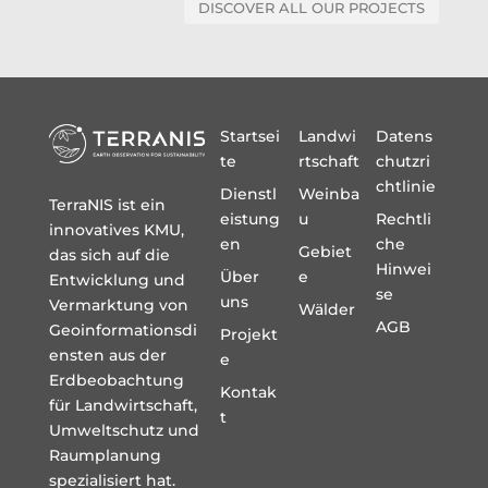
DISCOVER ALL OUR PROJECTS
Startsei
Landwi
Datens
te
rtschaft
chutzri
chtlinie
Dienstl
Weinba
TerraNIS ist ein
eistung
u
Rechtli
innovatives KMU,
en
che
Gebiet
das sich auf die
Hinwei
Über
e
Entwicklung und
se
uns
Vermarktung von
Wälder
AGB
Geoinformationsdi
Projekt
ensten aus der
e
Erdbeobachtung
Kontak
für Landwirtschaft,
t
Umweltschutz und
Raumplanung
spezialisiert hat.