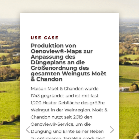
USE CASE
Produktion von
Oenoview®-Maps zur
Anpassung des
Düngeplans an die
Größenordnung des
gesamten Weinguts Moët
& Chandon
Maison Moët & Chandon wurde
1743 gegründet und ist mit fast
1,200 Hektar Rebfläche das größte
Weingut in der Weinregion. Moët &
Chandon nutzt seit 2019 den
Oenoview®-Service, um die
Düngung und Ernte seiner Reben
zu optimieren. TerraNIS produziert