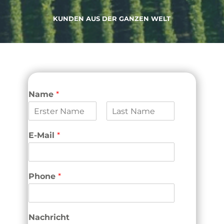
KUNDEN AUS DER GANZEN WELT
Name
*
V
N
o
a
E-Mail
*
r
m
n
e
a
m
e
Phone
*
Nachricht