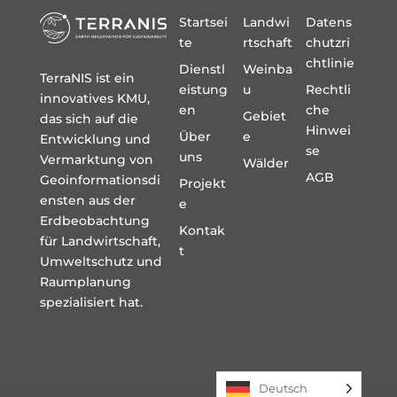
Startsei
Landwi
Datens
te
rtschaft
chutzri
chtlinie
Dienstl
Weinba
TerraNIS ist ein
eistung
u
Rechtli
innovatives KMU,
en
che
Gebiet
das sich auf die
Hinwei
Über
e
Entwicklung und
se
uns
Vermarktung von
Wälder
AGB
Geoinformationsdi
Projekt
ensten aus der
e
Erdbeobachtung
Kontak
für Landwirtschaft,
t
Umweltschutz und
Raumplanung
spezialisiert hat.
Deutsch