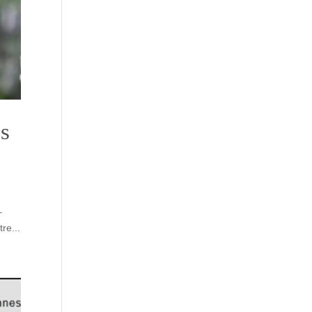
es
–
re...