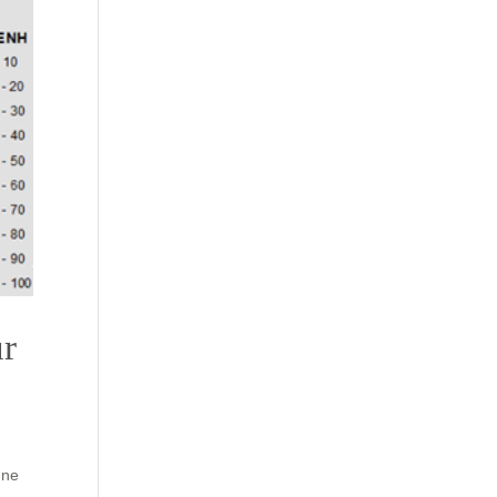
ur
gne