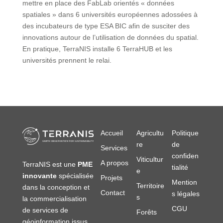
mettre en place des FabLab orientés « données
spatiales » dans 6 universités européennes adossées à
des incubateurs de type ESA BIC afin de susciter des
innovations autour de l’utilisation de données du spatial.
En pratique, TerraNIS installe 6 TerraHUB et les
universités prennent le relai.
Accueil
Agricultu
Politique
re
de
Services
confiden
Viticultur
A propos
TerraNIS est une
PME
tialité
e
innovante
spécialisée
Projets
Mention
Territoire
dans la conception et
Contact
s légales
s
la commercialisation
CGU
de services de
Forêts
géoinformation issus