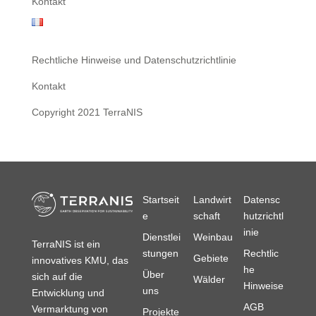
Kontakt
Rechtliche Hinweise und Datenschutzrichtlinie
Kontakt
Copyright 2021 TerraNIS
Startseit
Landwirt
Datensc
e
schaft
hutzrichtl
inie
Dienstlei
Weinbau
TerraNIS ist ein
stungen
Rechtlic
Gebiete
innovatives KMU, das
he
Über
sich auf die
Wälder
Hinweise
uns
Entwicklung und
AGB
Vermarktung von
Projekte