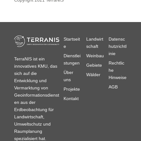
Copyright 2021 TerraNIS
Startseit
Landwirt
Datensc
e
schaft
hutzrichtl
inie
Dienstlei
Weinbau
TerraNIS ist ein
stungen
Rechtlic
Gebiete
innovatives KMU, das
he
Über
sich auf die
Wälder
Hinweise
uns
Entwicklung und
AGB
Vermarktung von
Projekte
Geoinformationsdienst
Kontakt
en aus der
Erdbeobachtung für
Landwirtschaft,
Umweltschutz und
Raumplanung
spezialisiert hat.