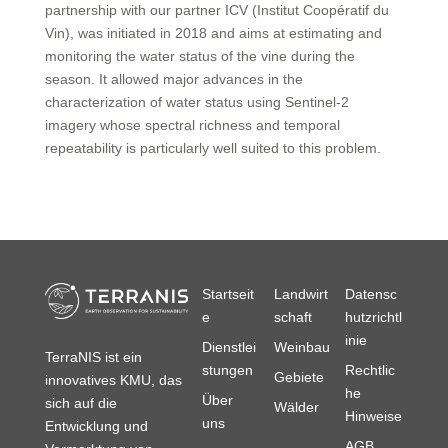
partnership with our partner ICV (Institut Coopératif du
Vin), was initiated in 2018 and aims at estimating and
monitoring the water status of the vine during the
season. It allowed major advances in the
characterization of water status using Sentinel-2
imagery whose spectral richness and temporal
repeatability is particularly well suited to this problem.
Startseit
Landwirt
Datensc
e
schaft
hutzrichtl
inie
Dienstlei
Weinbau
TerraNIS ist ein
stungen
Rechtlic
Gebiete
innovatives KMU, das
he
Über
sich auf die
Wälder
Hinweise
uns
Entwicklung und
AGB