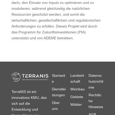
darin, den Einsatz von Inputs zu optimieren und zu
modulieren, während gleichzeitig die natürlichen
Ressourcen geschützt werden, und somit die
wirtschaftlichen, gesellschaftlichen und regulatorischen
Anforderungen zu erfüllen. Dieses Projekt wird durch
das Programm für Zukunftsinvestitionen (PIA)
unterstützt und von ADEME betrieben.
Startseit
Landwirt
Datensc
e
schaft
hutzrichtl
inie
Dienstlei
Weinbau
TerraNIS ist ein
stungen
Rechtlic
Gebiete
innovatives KMU, das
he
Über
sich auf die
Wälder
Hinweise
uns
Entwicklung und
AGB