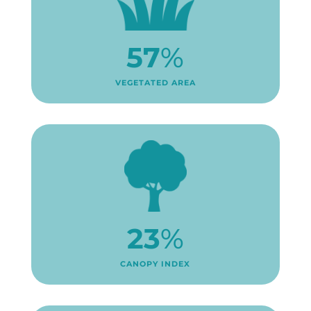
57
%
VEGETATED AREA
23
%
CANOPY INDEX