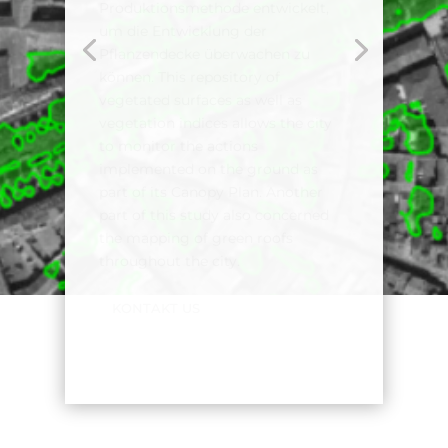
Hotelumgebung gesünder und
angenehmer zu gestalten, aber
auch die Gesundheit aller
Ökosysteme in der Umgebung der
Hotels zu verbessern. To meet the
needs raised by Iberostar, TerraNIS
has implemented a vegetation
monitoring method on the island
of Mallorca, where 17 hotels of the
group are located, using Pléiades
archive images at 50cm resolution.
DISCOVER THE USE CASE