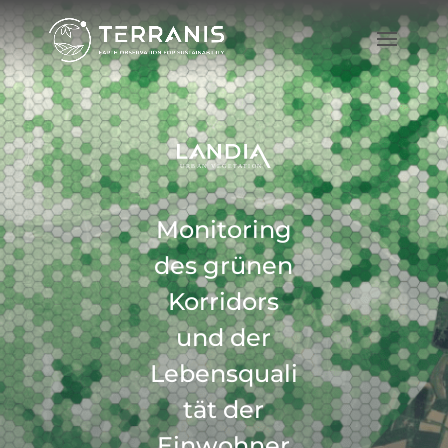
Monitoring
des grünen
Korridors
und der
Lebensquali
tät der
Einwohner