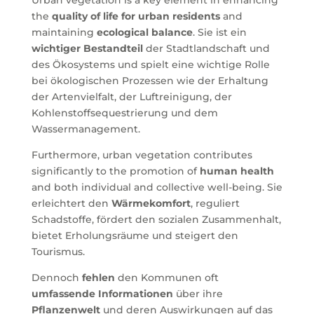
Urban vegetation is a key element in enhancing
the
quality of life for urban residents
and
maintaining
ecological balance
. Sie ist ein
wichtiger Bestandteil
der Stadtlandschaft und
des Ökosystems und spielt eine wichtige Rolle
bei ökologischen Prozessen wie der Erhaltung
der Artenvielfalt, der Luftreinigung, der
Kohlenstoffsequestrierung und dem
Wassermanagement.
Furthermore, urban vegetation contributes
significantly to the promotion of
human health
and both individual and collective well-being. Sie
erleichtert den
Wärmekomfort
, reguliert
Schadstoffe, fördert den sozialen Zusammenhalt,
bietet Erholungsräume und steigert den
Tourismus.
Dennoch
fehlen
den Kommunen oft
umfassende Informationen
über ihre
Pflanzenwelt
und deren Auswirkungen auf das