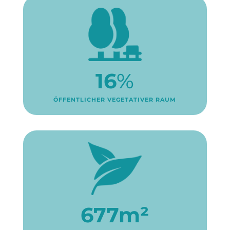
16
%
ÖFFENTLICHER VEGETATIVER RAUM
677m²