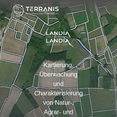
Kartierung,
Überwachung
und
Charakterisierung
von Natur-,
Agrar- und