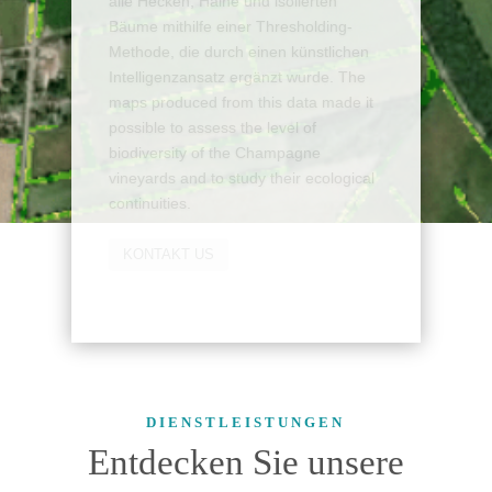
Charakterisierung des Hedgerow-
Netzwerks mithilfe von
Erdbeobachtungsbildern zu entwickeln.
TerraNIS hat daher eine Online-
Plattform und einen Dienst entwickelt,
mit dem es möglich ist, die Flächen
und Längen von Hecken in einem
Gebiet zu extrahieren und sie aus
morphologischer, struktureller und
funktionaler Sicht zu charakterisieren.
DISCOVER THE USE CASE
DIENSTLEISTUNGEN
Entdecken Sie unsere