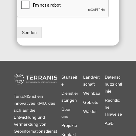
Senden
Startseit
Landwirt
Datensc
e
schaft
hutzrichtl
inie
Dienstlei
Weinbau
TerraNIS ist ein
stungen
Rechtlic
Gebiete
innovatives KMU, das
he
Über
sich auf die
Wälder
Hinweise
uns
Entwicklung und
AGB
Vermarktung von
Projekte
Geoinformationsdienst
Kontakt