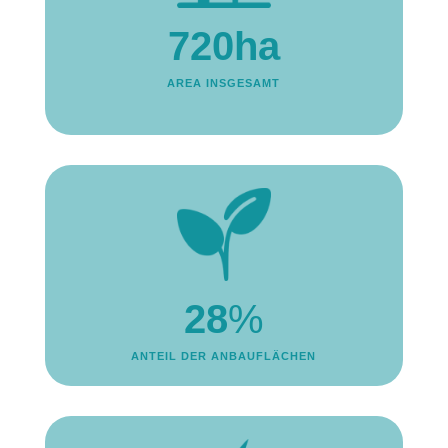
720ha
AREA INSGESAMT
28
%
ANTEIL DER ANBAUFLÄCHEN