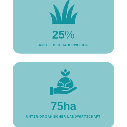
25
%
ANTEIL DER DAUERWEIDEN
75ha
UNTER ORGANISCHER LANDWIRTSCHAFT