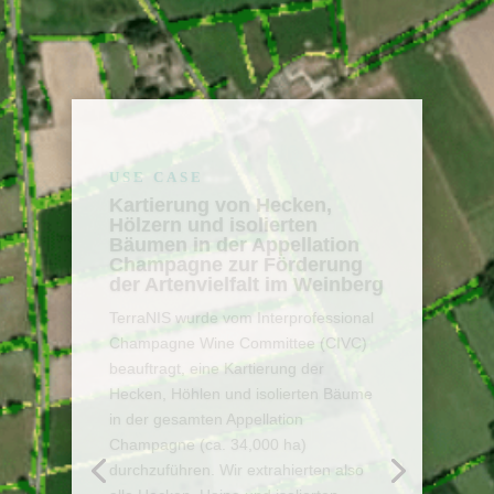
USE CASE
SCO Eagle Hedges:
Monitoring und
Charakterisierung von
Hecken zur Unterstützung
nationaler Politiken
Hedges spielen eine Schlüsselrolle in
Agrarlandschaften und sind
ausgezeichnete Hebel für die
Widerstandsfähigkeit von Gebieten im
Angesicht des Klimawandels. TerraNIS
beteiligte sich am SCO Eagle Hedges
Project, das darauf abzielt, operative
Werkzeuge zur Überwachung und