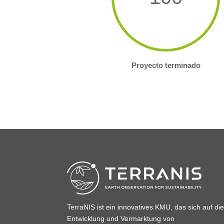
Proyecto terminado
TerraNIS ist ein innovatives KMU, das sich auf di
Entwicklung und Vermarktung von