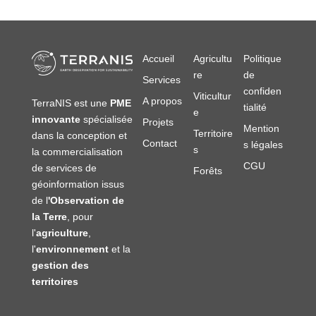
Accueil
Agricultu
Politique
re
de
Services
confiden
Viticultur
A propos
TerraNIS est une
PME
tialité
e
innovante
spécialisée
Projets
Mention
Territoire
dans la conception et
Contact
s légales
s
la commercialisation
CGU
de services de
Forêts
géoinformation issus
de l
'Observation de
la Terre
, pour
l'
agriculture
,
l'
environnement
et la
gestion des
territoires